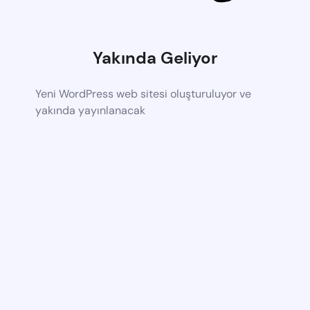
Yakında Geliyor
Yeni WordPress web sitesi oluşturuluyor ve
yakında yayınlanacak